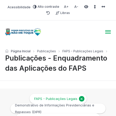
Alto contraste
Acessibilidade
Aumentar fonte
Diminuir fonte
Área selecionada
Espaçamento 
Espaço 
Libras
Redefinir
Poder Executivo de Não-
Página Inicial
Publicações
FAPS - Publicações Legais
Publicações - Enquadramento
das Aplicações do FAPS
FAPS - Publicações Legais
Demonstrativo de Informações Previdenciárias e
Repasses (DIPR)