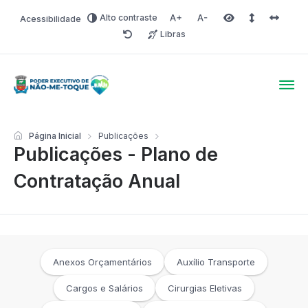
Alto contraste
Acessibilidade
Aumentar fonte
Diminuir fonte
Área selecionada
Espaçamento 
Espaço 
Libras
Redefinir
Poder Executivo de Não-
Página Inicial
Publicações
Publicações - Plano de
Contratação Anual
Anexos Orçamentários
Auxílio Transporte
Cargos e Salários
Cirurgias Eletivas