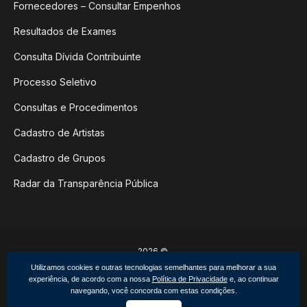
Fornecedores – Consultar Empenhos
Resultados de Exames
Consulta Dívida Contribuinte
Processo Seletivo
Consultas e Procedimentos
Cadastro de Artistas
Cadastro de Grupos
Radar da Transparência Pública
2026 ©
Poder Executivo de Não-Me-Toque
Utilizamos cookies e outras tecnologias semelhantes para melhorar a sua
Todos os direitos reservados.
experiência, de acordo com a nossa
Política de Privacidade
e, ao continuar
Feito por upside.rs
navegando, você concorda com estas condições.