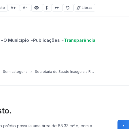
ste
Libras
Aumentar fonte
Diminuir fonte
Área selecionada
Espaçamento de linha
Espaço dos caracteres
Redefinir
O Município
Publicações
Transparência
Sem categoria
Secretaria de Saúde Inaugura a Reforma e Ampliação de Posto.
to.
go prédio possuía uma área de 68.33 m² e, com a