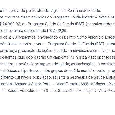
 foi aprovado pelo setor de Vigilância Sanitária do Estado.
 os recursos foram oriundos do Programa Solidariedade A Nota é Mi
$ 24.000,00; do Programa Saúde da Família (PSF) (incentivo federa
 da Prefeitura da ordem de R$ 7.012,29.
o de 2.150 habitantes, envolvendo os Bairros Santo Antônio e Lote
ência nesse bairro, para o Programa Saúde da Família (PSF), e te
 físico, a prestação de ações á saúde – individuais e coletivas – s
e gestantes, que agora terão um ambiente melhor para receber tod
crianças, através da pesagem adequada, as vacinações, o controle 
iabéticos e hipertensos, dos grupos de saúde mental e outros pr
dimento curativo a população, salienta a Secretária de Saúde Mari
unicipal, Armando Carlos Roos, o Vice-Prefeito Antônio Vicente Piv
 da Saúde Adroaldo Leão Souto, Secretários Municipais, Vice-Pre