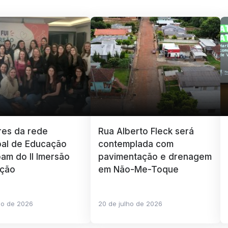
res da rede
Rua Alberto Fleck será
pal de Educação
contemplada com
pam do II Imersão
pavimentação e drenagem
ção
em Não-Me-Toque
ho de 2026
20 de julho de 2026