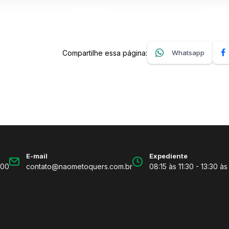
Compartilhe essa página:
Whatsapp
E-mail
Expediente
600
contato@naometoquers.com.br
08:15 às 11:30 - 13:30 às