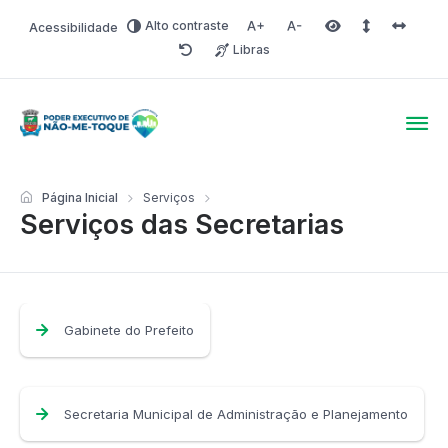
Alto contraste
Acessibilidade
Aumentar fonte
Diminuir fonte
Área selecionada
Espaçamento 
Espaço 
Libras
Redefinir
Poder Executivo de Não-
Página Inicial
Serviços
Serviços das Secretarias
Gabinete do Prefeito
Secretaria Municipal de Administração e Planejamento