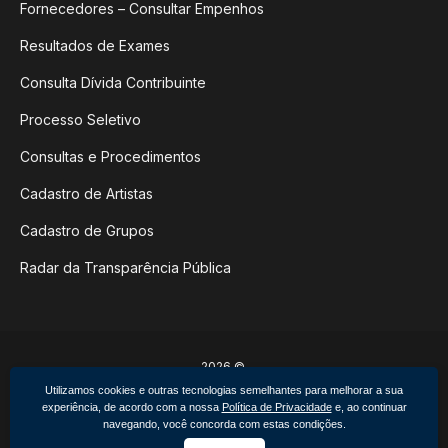
Fornecedores – Consultar Empenhos
Resultados de Exames
Consulta Dívida Contribuinte
Processo Seletivo
Consultas e Procedimentos
Cadastro de Artistas
Cadastro de Grupos
Radar da Transparência Pública
2026 ©
Poder Executivo de Não-Me-Toque
Utilizamos cookies e outras tecnologias semelhantes para melhorar a sua
Todos os direitos reservados.
experiência, de acordo com a nossa
Política de Privacidade
e, ao continuar
Feito por upside.rs
navegando, você concorda com estas condições.