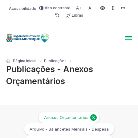
Alto contraste
Acessibilidade
Aumentar fonte
Diminuir fonte
Área selecionada
Espaçamento 
Espaço 
Libras
Redefinir
Poder Executivo de Não-
Página Inicial
Publicações
Publicações - Anexos
Orçamentários
Anexos Orçamentários
Arquivo - Balancetes Mensais - Despesa