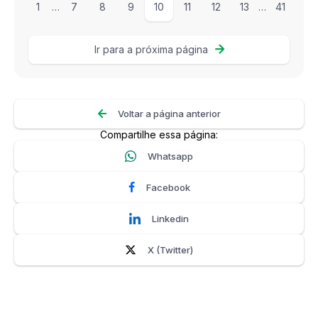
1
…
7
8
9
10
11
12
13
…
41
Ir para a próxima página
Voltar a página anterior
Compartilhe essa página:
Whatsapp
Facebook
Linkedin
X (Twitter)