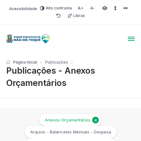
Alto contraste
Acessibilidade
Aumentar fonte
Diminuir fonte
Área selecionada
Espaçamento 
Espaço 
Libras
Redefinir
Poder Executivo de Não-
Página Inicial
Publicações
Publicações - Anexos
Orçamentários
Anexos Orçamentários
Arquivo - Balancetes Mensais - Despesa