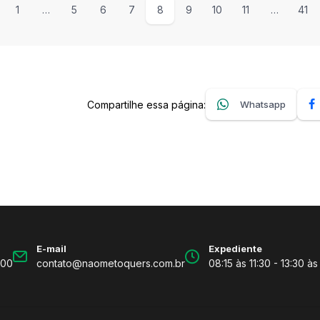
1
…
5
6
7
8
9
10
11
…
41
Compartilhe essa página:
Whatsapp
E-mail
Expediente
600
contato@naometoquers.com.br
08:15 às 11:30 - 13:30 às