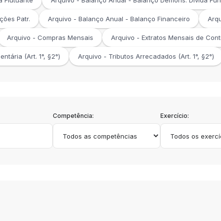
a Flutuante
Arquivo - Balanço Anual - Balanço Demons. Dívida Fu
ções Patr.
Arquivo - Balanço Anual - Balanço Financeiro
Arqu
Arquivo - Compras Mensais
Arquivo - Extratos Mensais de Cont
tária (Art. 1°, §2°)
Arquivo - Tributos Arrecadados (Art. 1°, §2°)
Competência:
Exercício: