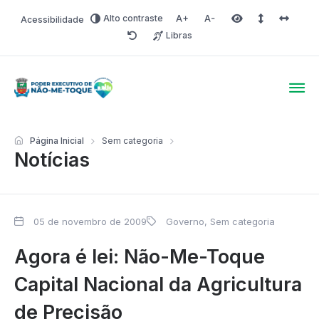
Alto contraste
Acessibilidade
Aumentar fonte
Diminuir fonte
Área selecionada
Espaçamento 
Espaço 
Libras
Redefinir
Poder Executivo de Não-
Página Inicial
Sem categoria
Notícias
05 de novembro de 2009
Governo
,
Sem categoria
Agora é lei: Não-Me-Toque
Capital Nacional da Agricultura
de Precisão