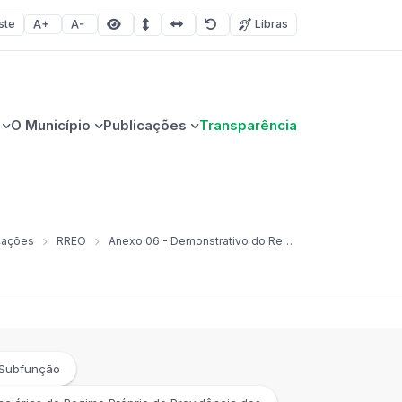
ste
Libras
Aumentar fonte
Diminuir fonte
Área selecionada
Espaçamento de linha
Espaço dos caracteres
Redefinir
O Município
Publicações
Transparência
cações
RREO
Anexo 06 - Demonstrativo do Resultado Primário
/Subfunção