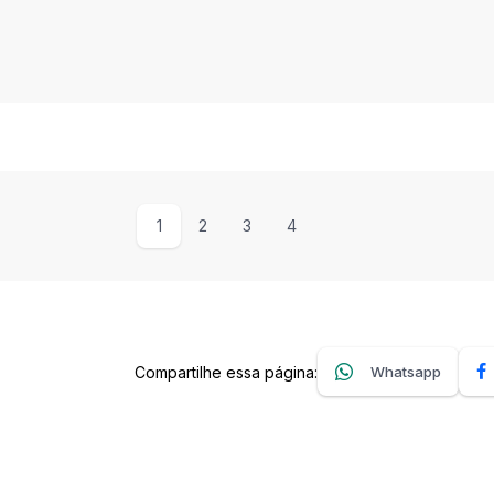
1
2
3
4
Compartilhe essa página:
Whatsapp