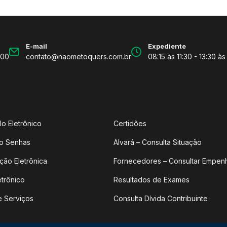
E-mail
Expediente
600
contato@naometoquers.com.br
08:15 às 11:30 - 13:30 às
lo Eletrônico
Certidões
o Senhas
Alvará – Consulta Situação
ção Eletrônica
Fornecedores – Consultar Empen
etrônico
Resultados de Exames
e Serviços
Consulta Dívida Contribuinte