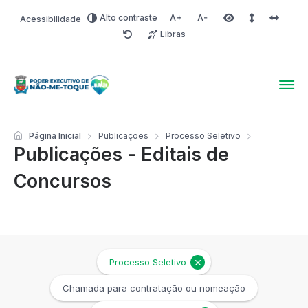
Alto contraste
Acessibilidade
Aumentar fonte
Diminuir fonte
Área selecionada
Espaçamento 
Espaço 
Libras
Redefinir
Poder Executivo de Não-
Página Inicial
Publicações
Processo Seletivo
Publicações - Editais de
Concursos
Processo Seletivo
Chamada para contratação ou nomeação