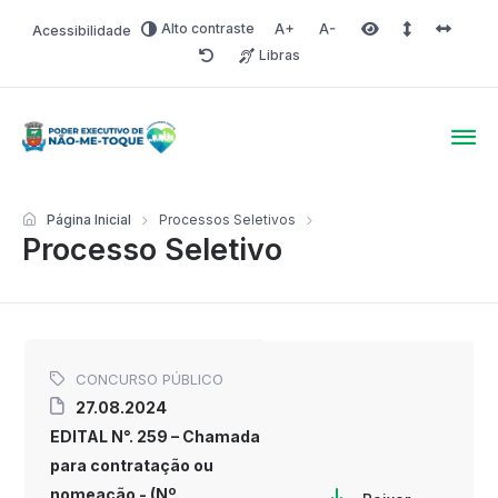
Alto contraste
Acessibilidade
Aumentar fonte
Diminuir fonte
Área selecionada
Espaçamento 
Espaço 
Libras
Redefinir
Poder Executivo de Não-
Página Inicial
Processos Seletivos
Processo Seletivo
CONCURSO PÚBLICO
27.08.2024
EDITAL N°. 259 – Chamada
para contratação ou
nomeação - (Nº