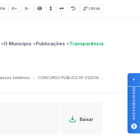
ste
Libras
Aumentar fonte
Diminuir fonte
Área selecionada
Espaçamento de linha
Espaço dos caracteres
Redefinir
O Município
Publicações
Transparência
essos Seletivos
CONCURSO PÚBLICO Nº 01/2019 – Regime Estatutário Edital n.º 13/2020
ACESSIBILIDADE
Baixar