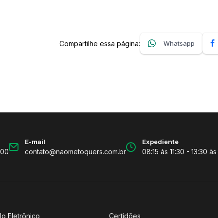
Compartilhe essa página:
Whatsapp
E-mail
Expediente
600
contato@naometoquers.com.br
08:15 às 11:30 - 13:30 às
lo Eletrônico
Certidões