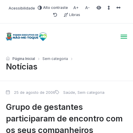
Alto contraste
Acessibilidade
Aumentar fonte
Diminuir fonte
Área selecionada
Espaçamento 
Espaço 
Libras
Redefinir
Poder Executivo de Não-
Página Inicial
Sem categoria
Notícias
25 de agosto de 2006
Saúde
,
Sem categoria
Grupo de gestantes
participaram de encontro com
os seus companheiros