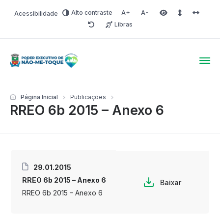
Alto contraste
Acessibilidade
Aumentar fonte
Diminuir fonte
Área selecionada
Espaçamento 
Espaço 
Libras
Redefinir
Poder Executivo de Não-
Página Inicial
Publicações
RREO 6b 2015 – Anexo 6
29.01.2015
RREO 6b 2015 – Anexo 6
Baixar
RREO 6b 2015 – Anexo 6