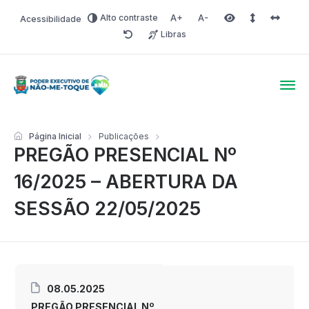
Alto contraste
Acessibilidade
Aumentar fonte
Diminuir fonte
Área selecionada
Espaçamento 
Espaço 
Libras
Redefinir
Poder Executivo de Não-
Página Inicial
Publicações
PREGÃO PRESENCIAL Nº
16/2025 – ABERTURA DA
SESSÃO 22/05/2025
08.05.2025
PREGÃO PRESENCIAL Nº