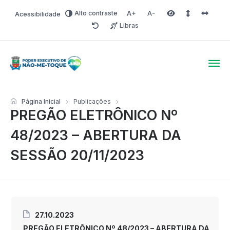
Alto contraste
Acessibilidade
Aumentar fonte
Diminuir fonte
Área selecionada
Espaçamento 
Espaço 
Libras
Redefinir
Poder Executivo de Não-
Página Inicial
Publicações
PREGÃO ELETRÔNICO Nº
48/2023 – ABERTURA DA
SESSÃO 20/11/2023
27.10.2023
PREGÃO ELETRÔNICO Nº 48/2023 – ABERTURA DA