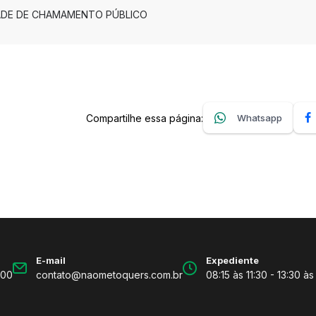
IDADE DE CHAMAMENTO PÚBLICO
Compartilhe essa página:
Whatsapp
E-mail
Expediente
600
contato@naometoquers.com.br
08:15 às 11:30 - 13:30 às