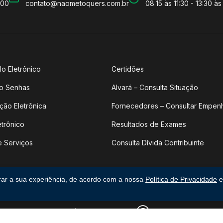
600
contato@naometoquers.com.br
08:15 às 11:30 - 13:30 às
lo Eletrônico
Certidões
o Senhas
Alvará – Consulta Situação
ção Eletrônica
Fornecedores – Consultar Empen
etrônico
Resultados de Exames
e Serviços
Consulta Dívida Contribuinte
rar a sua experiência, de acordo com a nossa
Política de Privacidade
e
os direitos reservados.
|
Feito por upside.rs