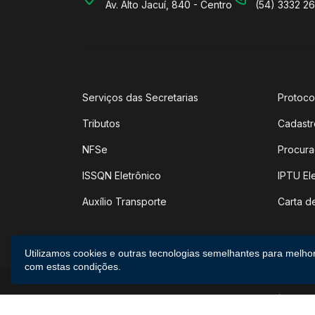
Av. Alto Jacuí, 840 - Centro
(54) 3332 2
Serviços das Secretarias
Protoco
Tributos
Cadastr
NFSe
Procura
ISSQN Eletrônico
IPTU El
Auxílio Transporte
Carta d
Utilizamos cookies e outras tecnologias semelhantes para melho
com estas condições.
2026 ©
Poder Executivo de Não-Me-Toque
|
Todos 