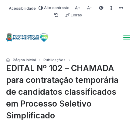
Alto contraste
Acessibilidade
Aumentar fonte
Diminuir fonte
Área selecionada
Espaçamento 
Espaço 
Libras
Redefinir
Poder Executivo de Não-
Página Inicial
Publicações
EDITAL Nº 102 – CHAMADA
para contratação temporária
de candidatos classificados
em Processo Seletivo
Simplificado