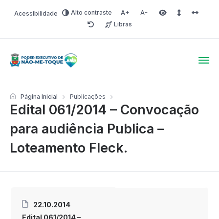
Alto contraste
Acessibilidade
Aumentar fonte
Diminuir fonte
Área selecionada
Espaçamento 
Espaço 
Libras
Redefinir
Poder Executivo de Não-
Página Inicial
Publicações
Edital 061/2014 – Convocação
para audiência Publica –
Loteamento Fleck.
22.10.2014
Edital 061/2014 –