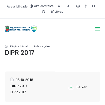
Alto contraste
Acessibilidade
Aumentar fonte
Diminuir fonte
Área selecionada
Espaçamento 
Espaço 
Libras
Redefinir
Poder Executivo de Não-
Página Inicial
Publicações
DIPR 2017
16.10.2018
DIPR 2017
Baixar
DIPR 2017