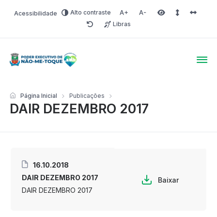
Alto contraste
Acessibilidade
Aumentar fonte
Diminuir fonte
Área selecionada
Espaçamento 
Espaço 
Libras
Redefinir
Poder Executivo de Não-
Página Inicial
Publicações
DAIR DEZEMBRO 2017
16.10.2018
DAIR DEZEMBRO 2017
Baixar
DAIR DEZEMBRO 2017