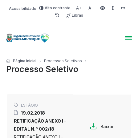
Alto contraste
Acessibilidade
Aumentar fonte
Diminuir fonte
Área selecionada
Espaçamento 
Espaço 
Libras
Redefinir
Poder Executivo de Não-
Página Inicial
Processos Seletivos
Processo Seletivo
ESTÁGIO
19.02.2018
RETIFICAÇÃO ANEXO I –
Baixar
EDITAL N.º 002/18
RETIFICAÇÃO ANEXO I –