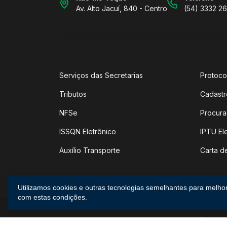
Av. Alto Jacuí, 840 - Centro
(54) 3332 2
Serviços das Secretarias
Protoco
Tributos
Cadastr
NFSe
Procura
ISSQN Eletrônico
IPTU El
Auxílio Transporte
Carta d
Utilizamos cookies e outras tecnologias semelhantes para melho
com estas condições.
2026 ©
Poder Executivo de Não-Me-Toque
|
Todos 