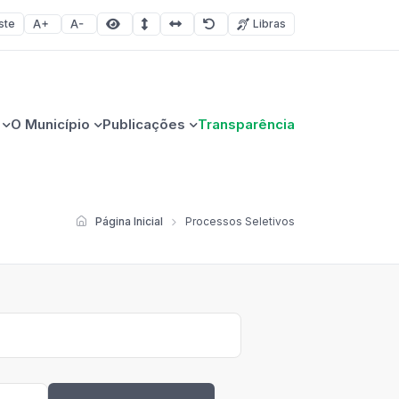
ste
Libras
Aumentar fonte
Diminuir fonte
Área selecionada
Espaçamento de linha
Espaço dos caracteres
Redefinir
O Município
Publicações
Transparência
Página Inicial
Processos Seletivos