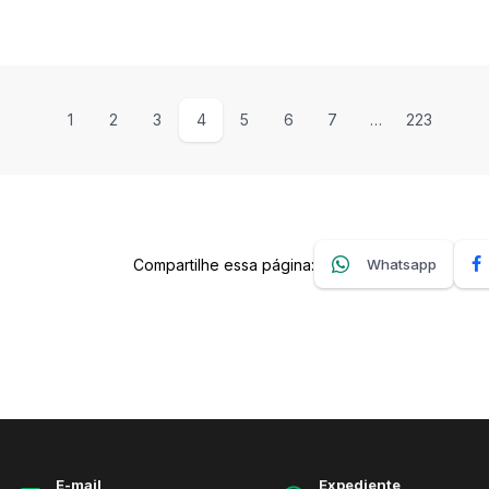
1
2
3
4
5
6
7
…
223
Compartilhe essa página:
Whatsapp
E-mail
Expediente