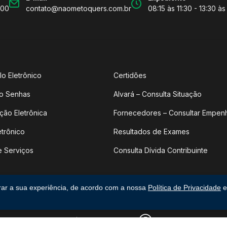
600
contato@naometoquers.com.br
08:15 às 11:30 - 13:30 às
lo Eletrônico
Certidões
o Senhas
Alvará – Consulta Situação
ção Eletrônica
Fornecedores – Consultar Empen
etrônico
Resultados de Exames
e Serviços
Consulta Dívida Contribuinte
rar a sua experiência, de acordo com a nossa
Política de Privacidade
e
os direitos reservados.
|
Feito por upside.rs