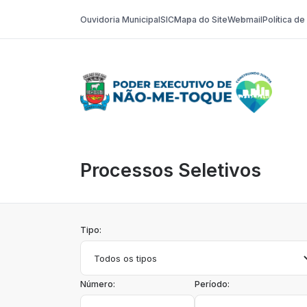
Ouvidoria Municipal
SIC
Mapa do Site
Webmail
Política d
Poder Execut
Processos Seletivos
Tipo:
Número:
Período: