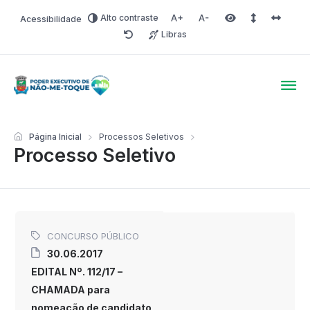
Alto contraste
Acessibilidade
Aumentar fonte
Diminuir fonte
Área selecionada
Espaçamento 
Espaço 
Libras
Redefinir
Poder Executivo de Não-
Página Inicial
Processos Seletivos
Processo Seletivo
CONCURSO PÚBLICO
30.06.2017
EDITAL Nº. 112/17 –
CHAMADA para
nomeação de candidato