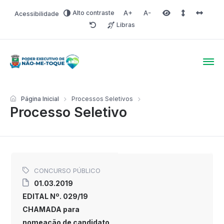
Alto contraste
Acessibilidade
Aumentar fonte
Diminuir fonte
Área selecionada
Espaçamento 
Espaço 
Libras
Redefinir
Poder Executivo de Não-
Página Inicial
Processos Seletivos
Processo Seletivo
CONCURSO PÚBLICO
01.03.2019
EDITAL Nº. 029/19
CHAMADA para
nomeação de candidato