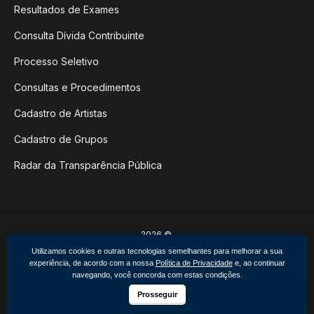
Resultados de Exames
Consulta Dívida Contribuinte
Processo Seletivo
Consultas e Procedimentos
Cadastro de Artistas
Cadastro de Grupos
Radar da Transparência Pública
2026 ©
Poder Executivo de Não-Me-Toque
Utilizamos cookies e outras tecnologias semelhantes para melhorar a sua
Todos os direitos reservados.
experiência, de acordo com a nossa
Política de Privacidade
e, ao continuar
Feito por upside.rs
navegando, você concorda com estas condições.
Facebook
Instagram
Prosseguir