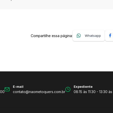
Compartilhe essa página:
Whatsapp
E-mail
Expediente
600
contato@naometoquers.com.br
08:15 às 11:30 - 13:30 às