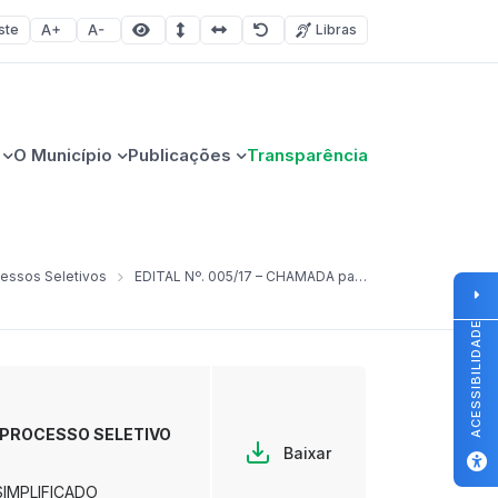
ste
Libras
Aumentar fonte
Diminuir fonte
Área selecionada
Espaçamento de linha
Espaço dos caracteres
Redefinir
O Município
Publicações
Transparência
essos Seletivos
EDITAL Nº. 005/17 – CHAMADA para contratação temporária de candidato classificado em PROCESSO SELETIVO SIMPLIFICADO
ACESSIBILIDADE
em PROCESSO SELETIVO
Baixar
 SIMPLIFICADO