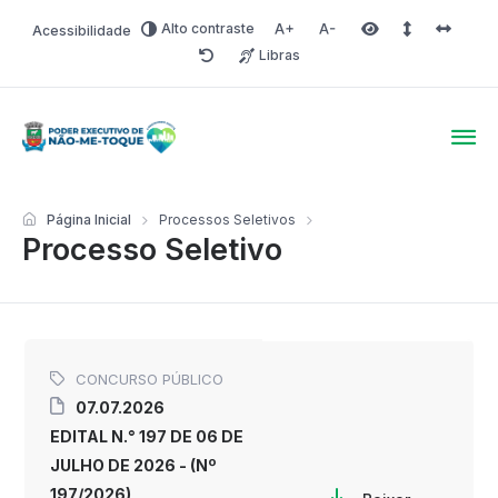
Alto contraste
Acessibilidade
Aumentar fonte
Diminuir fonte
Área selecionada
Espaçamento 
Espaço 
Libras
Redefinir
Poder Executivo de Não-
Página Inicial
Processos Seletivos
Processo Seletivo
CONCURSO PÚBLICO
07.07.2026
EDITAL N.° 197 DE 06 DE
JULHO DE 2026 - (Nº
197/2026)