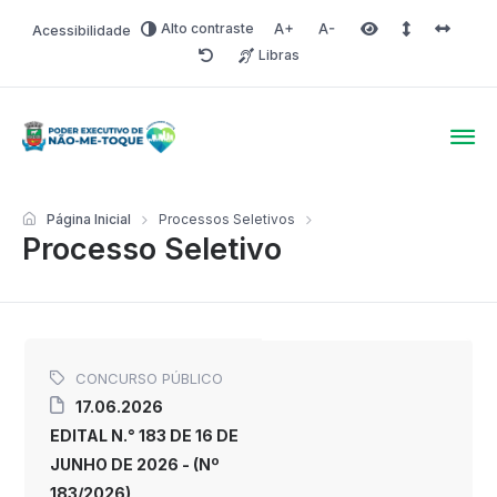
Alto contraste
Acessibilidade
Aumentar fonte
Diminuir fonte
Área selecionada
Espaçamento 
Espaço 
Libras
Redefinir
Poder Executivo de Não-
Página Inicial
Processos Seletivos
Processo Seletivo
CONCURSO PÚBLICO
17.06.2026
EDITAL N.° 183 DE 16 DE
JUNHO DE 2026 - (Nº
183/2026)