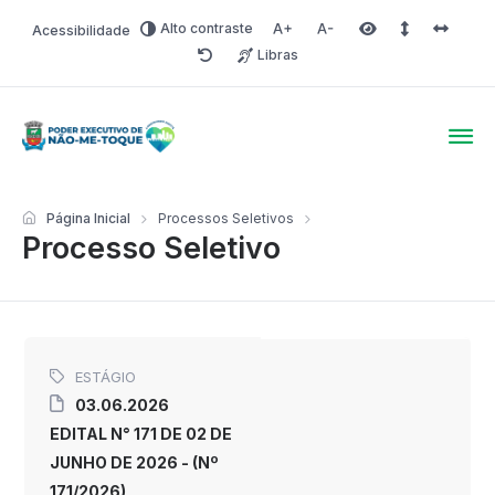
Alto contraste
Acessibilidade
Aumentar fonte
Diminuir fonte
Área selecionada
Espaçamento 
Espaço 
Libras
Redefinir
Poder Executivo de Não-
Página Inicial
Processos Seletivos
Processo Seletivo
ESTÁGIO
03.06.2026
EDITAL N° 171 DE 02 DE
JUNHO DE 2026 - (Nº
171/2026)