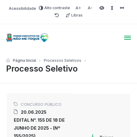
Alto contraste
Acessibilidade
Aumentar fonte
Diminuir fonte
Área selecionada
Espaçamento 
Espaço 
Libras
Redefinir
Poder Executivo de Não-
Página Inicial
Processos Seletivos
Processo Seletivo
CONCURSO PÚBLICO
20.06.2025
EDITAL N°. 155 DE 18 DE
JUNHO DE 2025 - (Nº
155/2025)