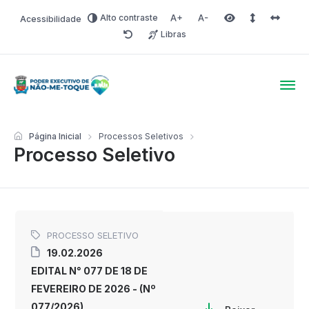
Alto contraste
Acessibilidade
Aumentar fonte
Diminuir fonte
Área selecionada
Espaçamento 
Espaço 
Libras
Redefinir
Poder Executivo de Não-
Página Inicial
Processos Seletivos
Processo Seletivo
PROCESSO SELETIVO
19.02.2026
EDITAL N° 077 DE 18 DE
FEVEREIRO DE 2026 - (Nº
077/2026)