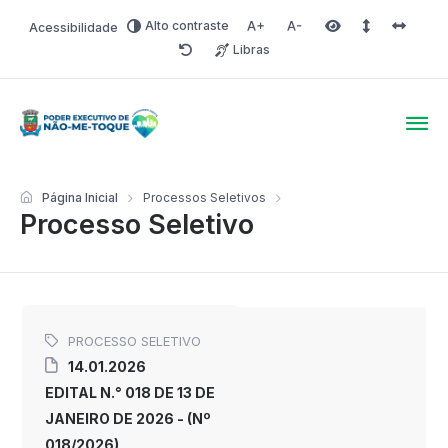
Alto contraste
Acessibilidade
Aumentar fonte
Diminuir fonte
Área selecionada
Espaçamento 
Espaço 
Libras
Redefinir
Poder Executivo de Não-
Página Inicial
Processos Seletivos
Processo Seletivo
PROCESSO SELETIVO
14.01.2026
EDITAL N.° 018 DE 13 DE
JANEIRO DE 2026 - (Nº
018/2026)