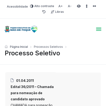
Alto contraste
Acessibilidade
Aumentar fonte
Diminuir fonte
Área selecionada
Espaçamento 
Espaço 
Libras
Redefinir
Poder Executivo de Não-
Página Inicial
Processos Seletivos
Processo Seletivo
01.04.2011
Edital 36/2011 – Chamada
para nomeação de
candidato aprovado
CHAMADA para nomeação