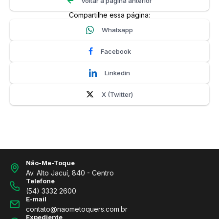
Voltar a página anterior
Compartilhe essa página:
Whatsapp
Facebook
Linkedin
X (Twitter)
Não-Me-Toque
Av. Alto Jacuí, 840 - Centro
Telefone
(54) 3332 2600
E-mail
contato@naometoquers.com.br
Expediente