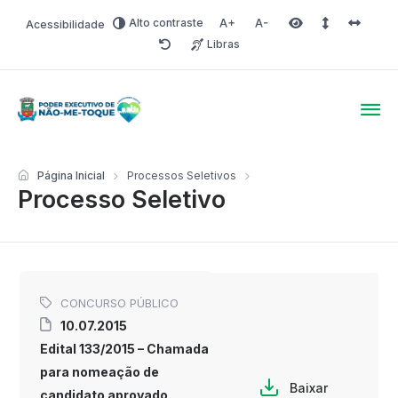
Alto contraste
Acessibilidade
Aumentar fonte
Diminuir fonte
Área selecionada
Espaçamento 
Espaço 
Libras
Redefinir
Poder Executivo de Não-
Página Inicial
Processos Seletivos
Processo Seletivo
CONCURSO PÚBLICO
10.07.2015
Edital 133/2015 – Chamada
para nomeação de
Baixar
candidato aprovado.