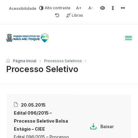
Alto contraste
Acessibilidade
Aumentar fonte
Diminuir fonte
Área selecionada
Espaçamento 
Espaço 
Libras
Redefinir
Poder Executivo de Não-
Página Inicial
Processos Seletivos
Processo Seletivo
20.05.2015
Edital 096/2015 –
Processo Seletivo Bolsa
Baixar
Estágio – CIEE
Edital 096/2015 – Processo