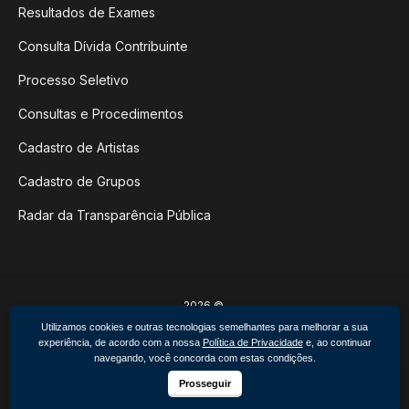
Resultados de Exames
Consulta Dívida Contribuinte
Processo Seletivo
Consultas e Procedimentos
Cadastro de Artistas
Cadastro de Grupos
Radar da Transparência Pública
2026 ©
Poder Executivo de Não-Me-Toque
Utilizamos cookies e outras tecnologias semelhantes para melhorar a sua
Todos os direitos reservados.
experiência, de acordo com a nossa
Política de Privacidade
e, ao continuar
Feito por upside.rs
navegando, você concorda com estas condições.
Facebook
Instagram
Prosseguir