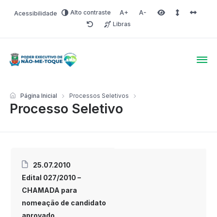
Alto contraste
Acessibilidade
Aumentar fonte
Diminuir fonte
Área selecionada
Espaçamento 
Espaço 
Libras
Redefinir
Poder Executivo de Não-
Página Inicial
Processos Seletivos
Processo Seletivo
25.07.2010
Edital 027/2010 –
CHAMADA para
nomeação de candidato
aprovado.