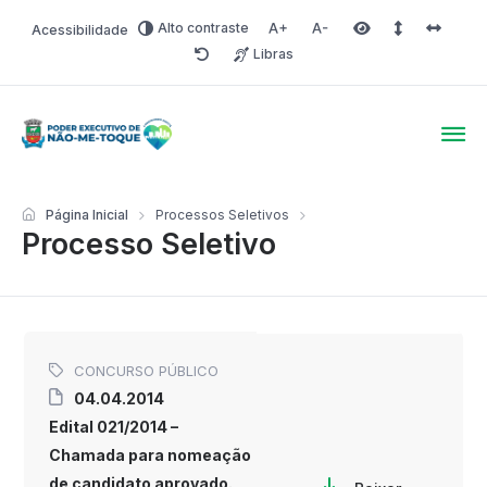
Alto contraste
Acessibilidade
Aumentar fonte
Diminuir fonte
Área selecionada
Espaçamento 
Espaço 
Libras
Redefinir
Poder Executivo de Não-
Página Inicial
Processos Seletivos
Processo Seletivo
CONCURSO PÚBLICO
04.04.2014
Edital 021/2014 –
Chamada para nomeação
de candidato aprovado.