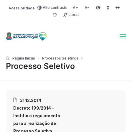
Alto contraste
Acessibilidade
Aumentar fonte
Diminuir fonte
Área selecionada
Espaçamento 
Espaço 
Libras
Redefinir
Poder Executivo de Não-
Página Inicial
Processos Seletivos
Processo Seletivo
31.12.2014
Decreto 199/2014 –
Institui o regulamento
para a realização de
Processo Seletivo