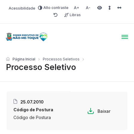
Alto contraste
Acessibilidade
Aumentar fonte
Diminuir fonte
Área selecionada
Espaçamento 
Espaço 
Libras
Redefinir
Poder Executivo de Não-
Página Inicial
Processos Seletivos
Processo Seletivo
25.07.2010
Código de Postura
Baixar
Código de Postura