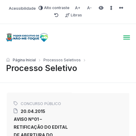
Alto contraste
Acessibilidade
Aumentar fonte
Diminuir fonte
Área selecionada
Espaçamento 
Espaço 
Libras
Redefinir
Poder Executivo de Não-
Página Inicial
Processos Seletivos
Processo Seletivo
CONCURSO PÚBLICO
20.04.2015
AVISO Nº01 –
RETIFICAÇÃO DO EDITAL
DE ABERTURA DO