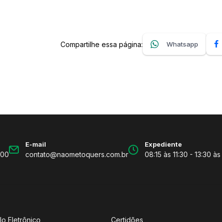
Compartilhe essa página:
Whatsapp
E-mail
Expediente
600
contato@naometoquers.com.br
08:15 às 11:30 - 13:30 às
lo Eletrônico
Certidões