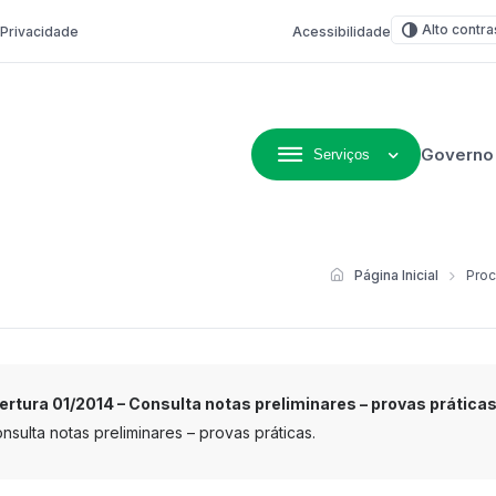
Alto contra
e Privacidade
Acessibilidade
Governo
Serviços
ivo de Não-Me-Toque
Página Inicial
Proc
bertura 01/2014 – Consulta notas preliminares – provas práticas
nsulta notas preliminares – provas práticas.