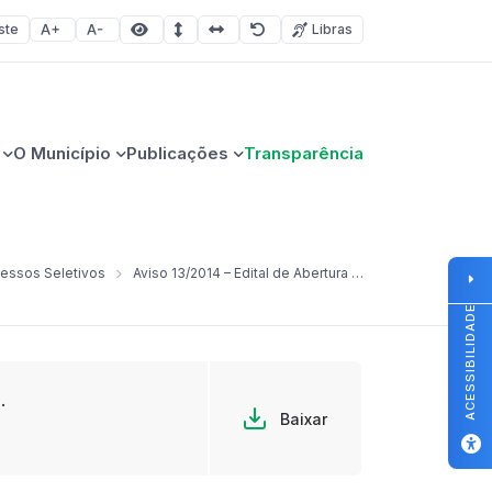
ste
Libras
Aumentar fonte
Diminuir fonte
Área selecionada
Espaçamento de linha
Espaço dos caracteres
Redefinir
O Município
Publicações
Transparência
essos Seletivos
Aviso 13/2014 – Edital de Abertura 01/2014 – Consulta notas preliminares – provas práticas.
ACESSIBILIDADE
.
Baixar