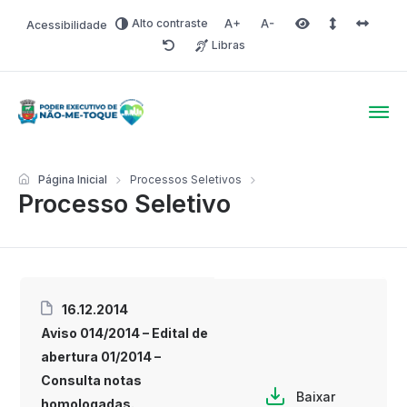
Alto contraste
Acessibilidade
Aumentar fonte
Diminuir fonte
Área selecionada
Espaçamento 
Espaço 
Libras
Redefinir
Poder Executivo de Não-
Página Inicial
Processos Seletivos
Processo Seletivo
16.12.2014
Aviso 014/2014 – Edital de
abertura 01/2014 –
Consulta notas
Baixar
homologadas.