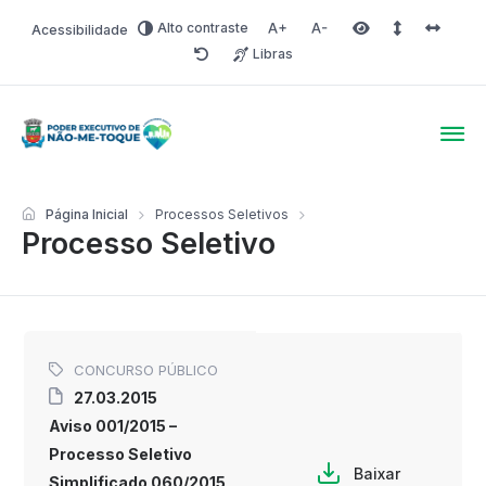
Alto contraste
Acessibilidade
Aumentar fonte
Diminuir fonte
Área selecionada
Espaçamento 
Espaço 
Libras
Redefinir
Poder Executivo de Não-
Página Inicial
Processos Seletivos
Processo Seletivo
CONCURSO PÚBLICO
27.03.2015
Aviso 001/2015 –
Processo Seletivo
Baixar
Simplificado 060/2015