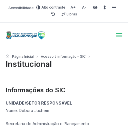
Alto contraste
Acessibilidade
Aumentar fonte
Diminuir fonte
Área selecionada
Espaçamento 
Espaço 
Libras
Redefinir
Poder Executivo de Não-
Página Inicial
Acesso à informação – SIC
Institucional
Informações do SIC
UNIDADE/SETOR RESPONSÁVEL
Nome: Débora Juchem
Secretaria de Administração e Planejamento