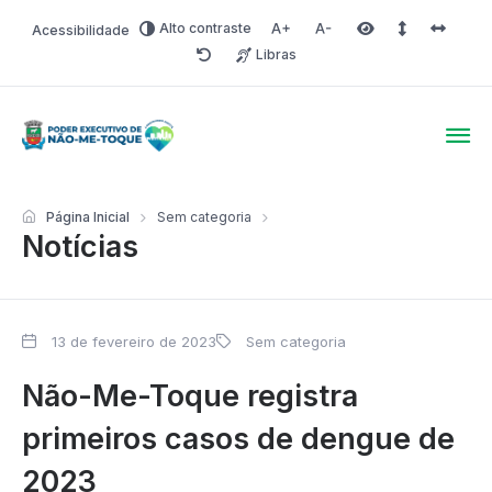
Alto contraste
Acessibilidade
Aumentar fonte
Diminuir fonte
Área selecionada
Espaçamento 
Espaço 
Libras
Redefinir
Poder Executivo de Não-
Página Inicial
Sem categoria
Notícias
13 de fevereiro de 2023
Sem categoria
Não-Me-Toque registra
primeiros casos de dengue de
2023