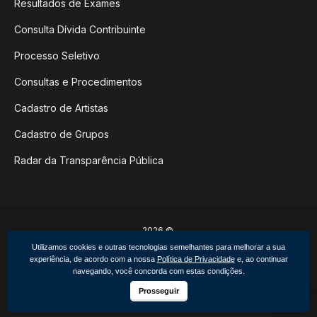
Resultados de Exames
Consulta Dívida Contribuinte
Processo Seletivo
Consultas e Procedimentos
Cadastro de Artistas
Cadastro de Grupos
Radar da Transparência Pública
2026 ©
Poder Executivo de Não-Me-Toque
Utilizamos cookies e outras tecnologias semelhantes para melhorar a sua
Todos os direitos reservados.
experiência, de acordo com a nossa
Política de Privacidade
e, ao continuar
Feito por upside.rs
navegando, você concorda com estas condições.
Facebook
Instagram
Prosseguir