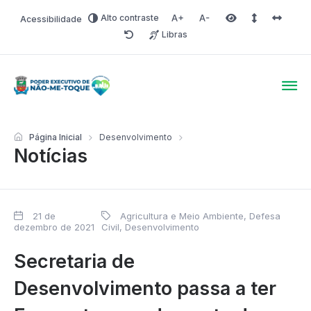
Alto contraste
Acessibilidade
Aumentar fonte
Diminuir fonte
Área selecionada
Espaçamento 
Espaço 
Libras
Redefinir
Poder Executivo de Não-
Página Inicial
Desenvolvimento
Notícias
21 de
Agricultura e Meio Ambiente
,
Defesa
dezembro de 2021
Civil
,
Desenvolvimento
Secretaria de
Desenvolvimento passa a ter