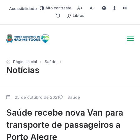
Alto contraste
Acessibilidade
Aumentar fonte
Diminuir fonte
Área selecionada
Espaçamento 
Espaço 
Libras
Redefinir
Poder Executivo de Não-
Página Inicial
Saúde
Notícias
25 de outubro de 2021
Saúde
Saúde recebe nova Van para
transporte de passageiros a
Porto Alegre